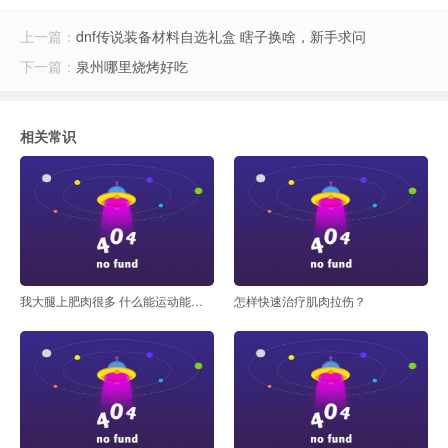
上一篇：
dnf传说装备材料自选礼盒 瞎子换啥，新手求问
下一篇：
泉州哪里烧烤好吃
工资待遇)-风云体育
相关常识
我大腿上肥肉很多 什么能运动能快速减掉呢
怎样快速治疗肌肉拉伤？