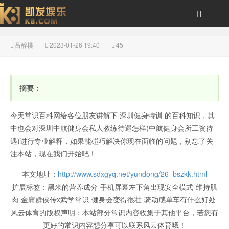
吕醉桃
2023-01-26 19:40
45
深圳中航健身会私人教练
摘要：
今天常识百科网给各位朋友讲解下 深圳健身特训 的百科知识，其
中也会对深圳中航健身会私人教练待遇怎样(中航健身会所工资待
遇)进行专业解释，如果能碰巧解决你现在面临的问题，别忘了关
注本站，现在我们开始吧！
待遇怎样(中航健身会所
本文地址：
http://www.sdxgyq.net/yundong/26_bszkk.html
扩展标签：
黑米的营养成分
手机屏幕左下角出现安全模式
维持肌
肉
金庸群侠传x武学常识
健身会变得很壮
骑动感单车有什么好处
风云体育的版权声明：
本站部分常识内容收集于其他平台，若您有
更好的常识内容想分享可以联系风云体育哦！