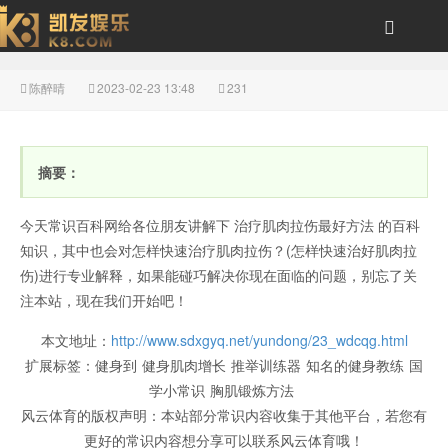
陈醉晴
2023-02-23 13:48
231
怎样快速治疗肌肉拉伤？
摘要：
今天常识百科网给各位朋友讲解下 治疗肌肉拉伤最好方法 的百科
知识，其中也会对怎样快速治疗肌肉拉伤？(怎样快速治好肌肉拉
伤)进行专业解释，如果能碰巧解决你现在面临的问题，别忘了关
注本站，现在我们开始吧！
(怎样快速治好肌肉拉伤)-
本文地址：
http://www.sdxgyq.net/yundong/23_wdcqg.html
扩展标签：
健身到
健身肌肉增长
推举训练器
知名的健身教练
国
学小常识
胸肌锻炼方法
风云体育的版权声明：
本站部分常识内容收集于其他平台，若您有
更好的常识内容想分享可以联系风云体育哦！