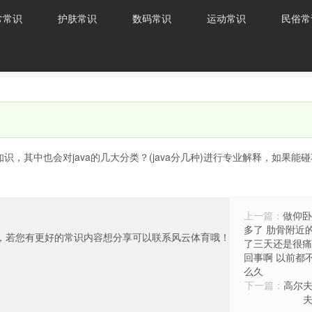
常常识
护肤常识
数码常识
运动常识
民俗常
识，其中也会对java的几大分类？(java分几种)进行专业解释，如果能
上一篇：
做仰卧
多了 肋骨附近
，若您有更好的常识内容想分享可以联系风云体育哦！
了三天还是很痛
回事啊 以前都
么久
下一篇：
高尔夫
夫