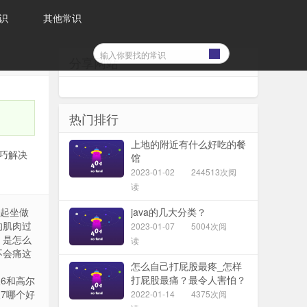
识
其他常识
分享网站
热门排行
上地的附近有什么好吃的餐
碰巧解决
馆
2023-01-02
244513次阅
读
起坐做
java的几大分类？
的肌肉过
2023-01-07
5004次阅
 是怎么
读
不会痛这
怎么自己打屁股最疼_怎样
打屁股最痛？最令人害怕？
6和高尔
（求自虐）
7哪个好
2022-01-14
4375次阅