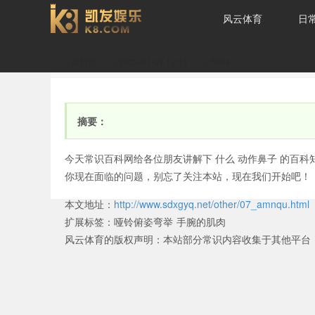
风云体育
日
葛邪蕾
2023-01-07 12:13
5004
java的几大分类？(java
摘要：
今天常识百科网给各位朋友讲解下 什么 动作鼻子 的百科知
你现在面临的问题，别忘了关注本站，现在我们开始吧！
本文地址：
http://www.sdxgyq.net/other/07_amnqu.html
分几种)-风云体育
扩展标签：
哑铃俯姿弯举
手腕的肌肉
风云体育的版权声明：
本站部分常识内容收集于其他平台