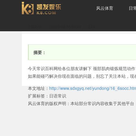
风云体育
日
燕幼烟
2023-02-16 06:20
24
怎么锻炼脖子？(怎么锻
摘要：
今天常识百科网给各位朋友讲解下 颈部肌肉锻炼规范动作
如果能碰巧解决你现在面临的问题，别忘了关注本站，现
本文地址：
http://www.sdxgyq.net/yundong/16_6socc.ht
炼脖子长一点)-风云体育
扩展标签：
日语常识
风云体育的版权声明：
本站部分常识内容收集于其他平台