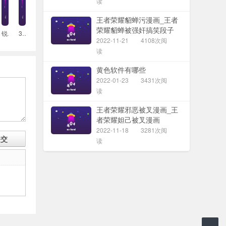
读
王者荣耀貂蝉污漫画_王者
荣耀貂蝉被强奸搞笑段子
锐星健身学院的导师都包括哪些？
3.使上肢运动的肌肉中，哪些肌肉在浅层？哪些肌肉位深层
2022-11-21
4108次阅
读
黄色软件有哪些
2022-01-23
3431次阅
读
王者荣耀邪恶被叉漫画_王
者荣耀妲己被叉漫画
2022-11-18
3281次阅
读