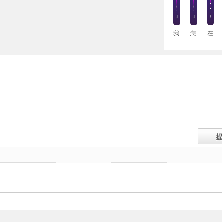
我大腿上肥肉很多 什么能运动能快速减掉呢
怎样快速治疗肌肉拉伤？
在家中没有器械，如何锻炼自己的背部？