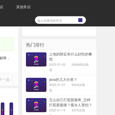
识
其他常识
分享网站
热门排行
上地的附近有什么好吃的餐
解释，
馆
2023-01-02
244648次阅
读
下一篇：
java的几大分类？
2023-01-07
5004次阅
读
怎么自己打屁股最疼_怎样
打屁股最痛？最令人害怕？
（求自虐）
2022-01-14
4375次阅