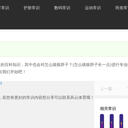
常常识
护肤常识
数码常识
运动常识
民俗常
 的百科知识，其中也会对怎么锻炼脖子？(怎么锻炼脖子长一点)进行专业
在我们开始吧！
ml
上一篇：
，若您有更好的常识内容想分享可以联系风云体育哦！
相关常识