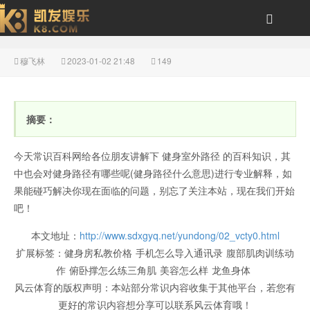
穆飞林
2023-01-02 21:48
149
健身路径有哪些呢(健身
摘要：
今天常识百科网给各位朋友讲解下 健身室外路径 的百科知识，其
中也会对健身路径有哪些呢(健身路径什么意思)进行专业解释，如
果能碰巧解决你现在面临的问题，别忘了关注本站，现在我们开始
吧！
路径什么意思)-风云体育
本文地址：
http://www.sdxgyq.net/yundong/02_vcty0.html
扩展标签：
健身房私教价格
手机怎么导入通讯录
腹部肌肉训练动
作
俯卧撑怎么练三角肌
美容怎么样
龙鱼身体
风云体育的版权声明：
本站部分常识内容收集于其他平台，若您有
更好的常识内容想分享可以联系风云体育哦！