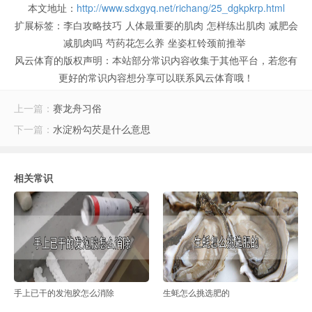
本文地址：
http://www.sdxgyq.net/richang/25_dgkpkrp.html
扩展标签：
李白攻略技巧
人体最重要的肌肉
怎样练出肌肉
减肥会
减肌肉吗
芍药花怎么养
坐姿杠铃颈前推举
风云体育的版权声明：
本站部分常识内容收集于其他平台，若您有
更好的常识内容想分享可以联系风云体育哦！
上一篇：
赛龙舟习俗
下一篇：
水淀粉勾芡是什么意思
相关常识
手上已干的发泡胶怎么消除
生蚝怎么挑选肥的