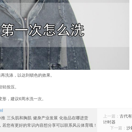
钟后再洗涤，以达到锁色的效果。
轻轻按压。
变形，建议6周水洗一次。
ml
上一篇：
古代有
卧推
三头肌和胸肌
健身产业发展
化妆品在哪进货
计时器
，若您有更好的常识内容想分享可以联系风云体育哦！
下一篇：
沙