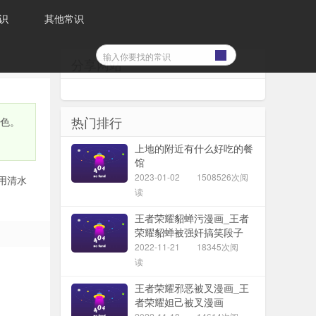
识
其他常识
分享网站
热门排行
褪色。
上地的附近有什么好吃的餐
馆
2023-01-02
1508526次阅
用清水
读
王者荣耀貂蝉污漫画_王者
荣耀貂蝉被强奸搞笑段子
2022-11-21
18345次阅
读
王者荣耀邪恶被叉漫画_王
者荣耀妲己被叉漫画