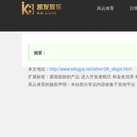
风云体育
日
赫连巨枫
2022-04-26 06:01
398
萌萌是什么意思-风云体
摘要：
本文地址：
http://www.sdxgyq.net/other/26_okypt.html
扩展标签：
紧致肌肤的产品
进入开发者模式
和金鱼混养
风云体育的版权声明：
本站部分常识内容收集于其他平台
育