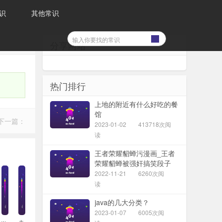
识
其他常识
分享网站
热门排行
上地的附近有什么好吃的餐
馆
下一篇：
2023-01-02
413718次阅
读
王者荣耀貂蝉污漫画_王者
荣耀貂蝉被强奸搞笑段子
2022-11-21
6260次阅
读
java的几大分类？
2023-01-07
6005次阅