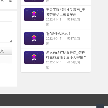
wsn是什么意思
走婚是什么意思
读
王者荣耀邪恶被叉漫画_王
者荣耀妲己被叉漫画
2022-11-18
5319次阅
读
“jy”是什么意思？
2022-10-17
5087次阅
读
怎么自己打屁股最疼_怎样
打屁股最痛？最令人害怕？
（求自虐）
2022-01-14
4864次阅
读