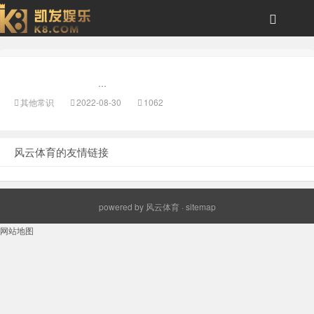
雪大-风云体育
...
其他常识
2022-08-30
1062
风云体育的友情链接
powered by
风云体育
·
sitemap
网站地图