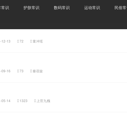
常常识
护肤常识
数码常识
运动常识
民俗常
-12-13
72
童冲瑶
-09-16
73
秦语旋
-05-14
1323
上官九槐