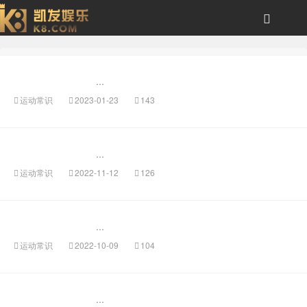
肌肉缩短-风云体育
...
运动常识
2023-01-23
143
...
运动常识
2022-11-12
126
...
运动常识
2022-10-09
104
...