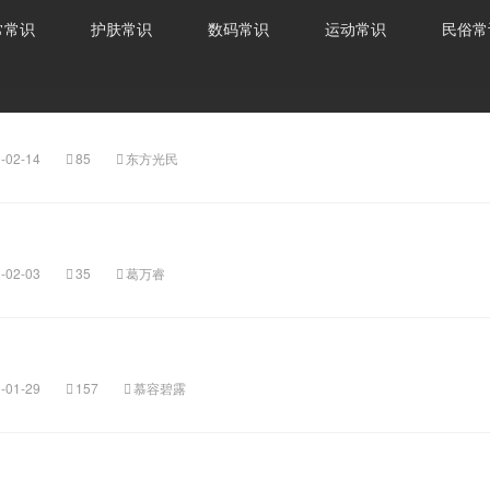
常常识
护肤常识
数码常识
运动常识
民俗常
-02-14
85
东方光民
-02-03
35
葛万睿
-01-29
157
慕容碧露