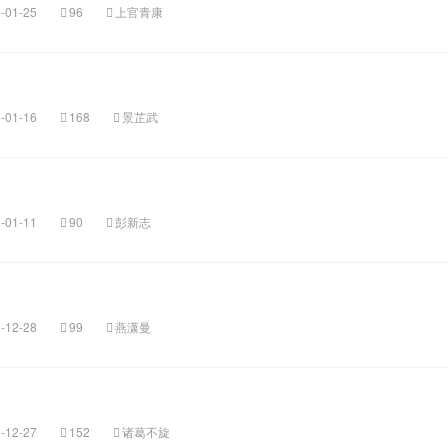
-01-25
96
上官青康
-01-16
168
景芷武
-01-11
90
彭新志
-12-28
99
燕潇曼
-12-27
152
诸葛不旋