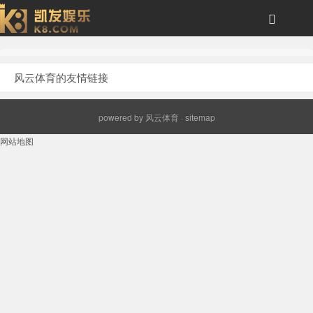
货车常识-风云体育
风云体育的友情链接
powered by
风云体育
·
sitemap
网站地图