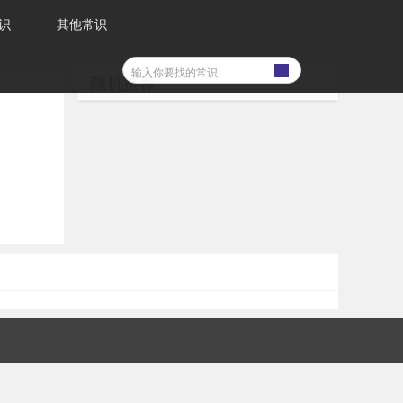
识
其他常识
随机推荐