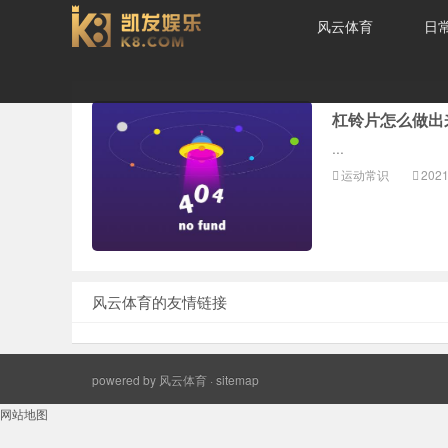
风云体育
日
代替杠铃-风云体育
杠铃片怎么做出
...
运动常识
2021
风云体育的友情链接
powered by
风云体育
·
sitemap
网站地图