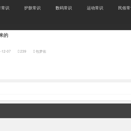
常常识
护肤常识
数码常识
运动常识
民俗常
来的
-12-07
239
包梦佑