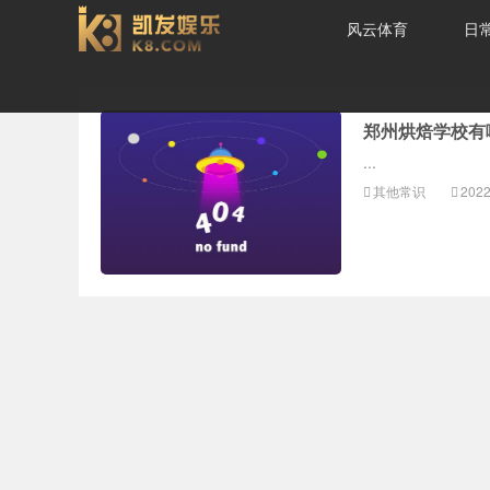
风云体育
日
蛋糕裱花-风云体育
郑州烘焙学校有
...
其他常识
2022