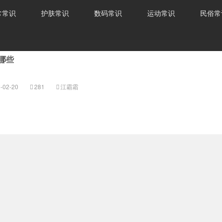
常常识
护肤常识
数码常识
运动常识
民俗常
哪些
-02-20
281
江霸霜