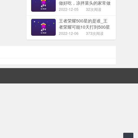
做好吃，凉拌菜头的家常做
法
2022-12-05
32次阅读
王者荣耀500星的是谁_王
者荣耀可能10天打到500星
吗
2022-12-06
373次阅读