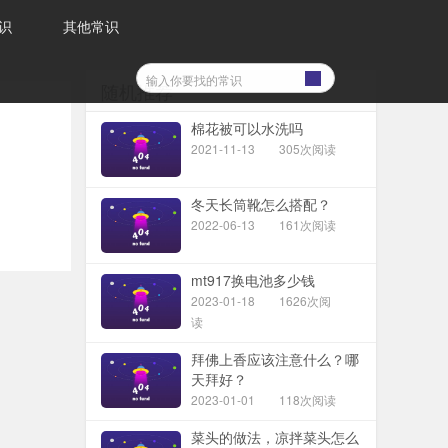
识
其他常识
随机推荐
棉花被可以水洗吗
2021-11-13
305次阅读
冬天长筒靴怎么搭配？
2022-06-13
161次阅读
mt917换电池多少钱
2023-01-18
1626次阅
读
拜佛上香应该注意什么？哪
天拜好？
2023-01-01
118次阅读
菜头的做法，凉拌菜头怎么