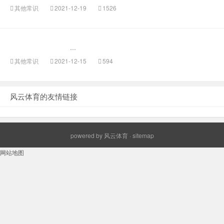
其他常识
2021-12-19
1526
...
其他常识
2021-12-15
594
风云体育的友情链接
powered by
风云体育
·
sitemap
网站地图