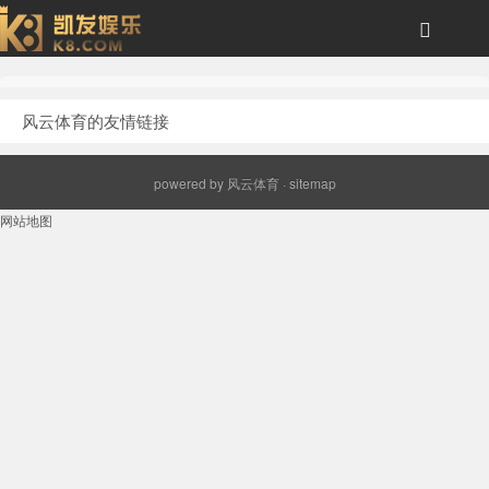
常识选择题-风云体育
风云体育的友情链接
powered by
风云体育
·
sitemap
网站地图