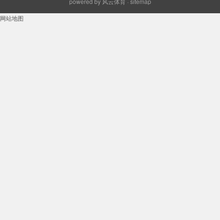
powered by
风云体育
·
sitemap
网站地图