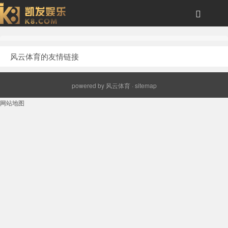
笔记本常识-风云体育
风云体育的友情链接
powered by
风云体育
·
sitemap
网站地图